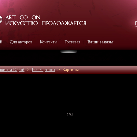
ей
Для авторов
Контакты
Гостевая
Ваши заказы
овиц_а Юрий
>
Все картины
>
Картины
1
/32