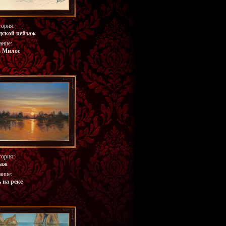
гория:
дской пейзаж
ание:
а Милос
гория:
заж
ание:
 на реке