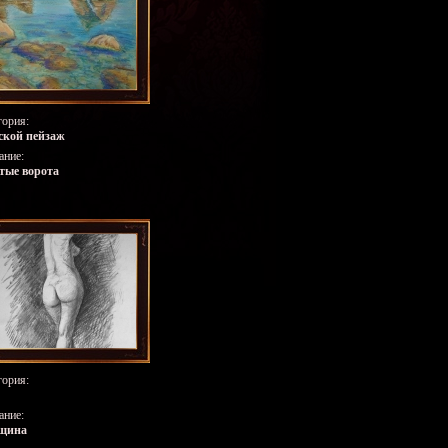
гория:
кой пейзаж
ание:
тые ворота
гория:
ание:
щина