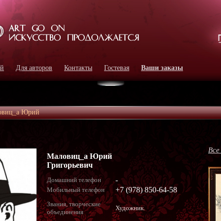
ей
Для авторов
Контакты
Гостевая
Ваши заказы
овиц_а Юрий
Все
Маловиц_а Юрий
Григорьевич
-
Домашний телефон
+7 (978) 850-64-58
Мобильный телефон
Звания, творческие
Художник.
объединения