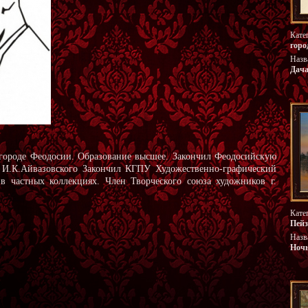
Кате
горо
Назв
Дач
городе Феодосии. Образование высшее. Закончил Феодосийскую
 И.К.Айвазовского Закончил КГПУ Художественно-графический
я в частных коллекциях. Член Творческого союза художников г.
Кате
Пей
Назв
Ночь