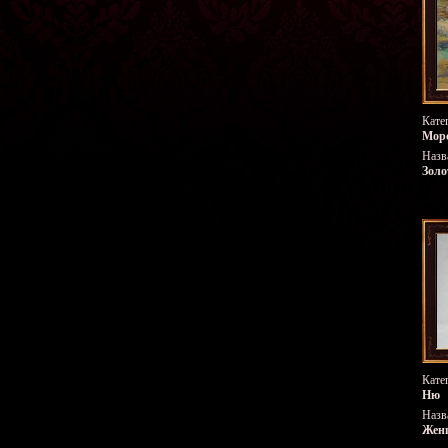
Кате
Морс
Назв
Золо
Кате
Ню
Назв
Жен