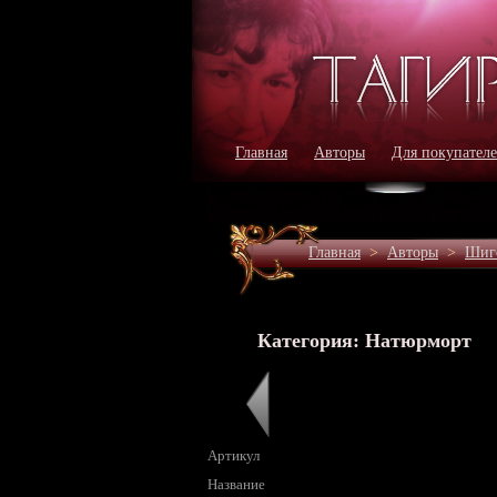
Главная
Авторы
Для покупател
Главная
>
Авторы
>
Шиг
Категория: Натюрморт
Артикул
Название