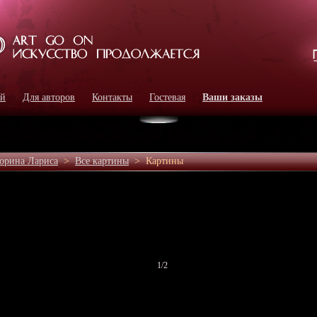
ей
Для авторов
Контакты
Гостевая
Ваши заказы
орина Лариса
>
Все картины
>
Картины
1
/2