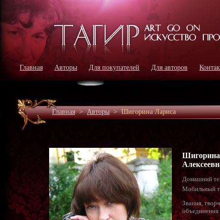
Главная
Авторы
Для покупателей
Для авторов
Конта
Главная
>
Авторы
>
Шигорина Лариса
Шигорина
Алексеевн
Домашний те
Мобильный т
Звания, твор
объединения