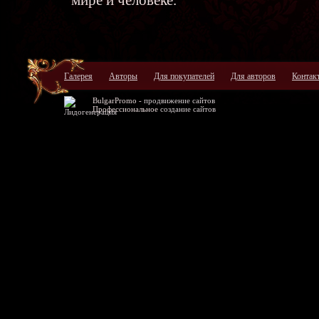
мире и человеке.
Галерея
Авторы
Для покупателей
Для авторов
Контак
BulgarPromo -
продвижение сайтов
Профессиональное
создание сайтов