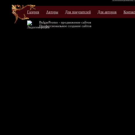
Галерея
Авторы
Для покупателей
Для авторов
Контак
BulgarPromo -
продвижение сайтов
Профессиональное
создание сайтов