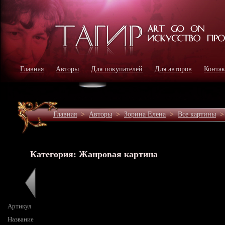
Главная
Авторы
Для покупателей
Для авторов
Конта
Главная
>
Авторы
>
Зорина Елена
>
Все картины
Категория: Жанровая картина
Артикул
Название