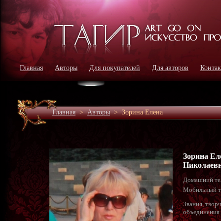
Главная
Авторы
Для покупателей
Для авторов
Конта
Главная
>
Авторы
>
Зорина Елена
Зорина Ел
Николаев
Домашний те
Мобильный т
Звания, твор
объединения