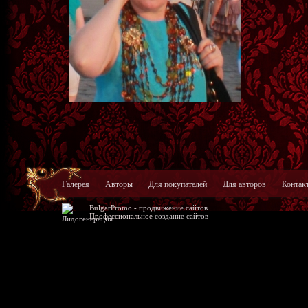
Галерея
Авторы
Для покупателей
Для авторов
Контак
BulgarPromo -
продвижение сайтов
Профессиональное
создание сайтов