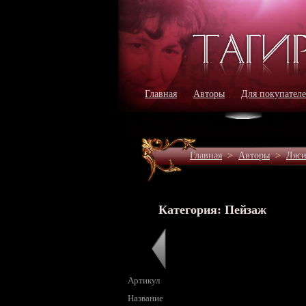
Главная
Авторы
Для покупател
Главная
>
Авторы
>
Ляси
Категория: Пейзаж
Артикул
Название