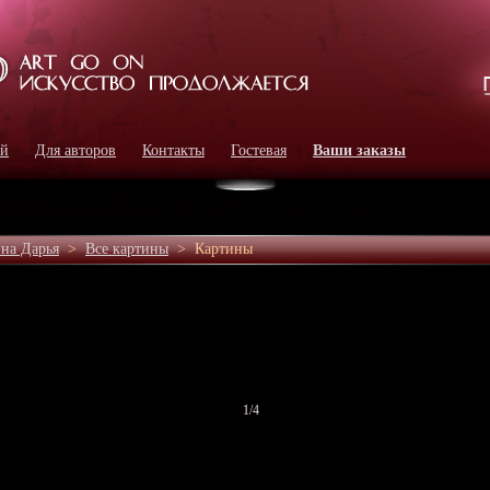
ей
Для авторов
Контакты
Гостевая
Ваши заказы
на Дарья
>
Все картины
>
Картины
1
/4