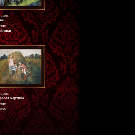
гория:
заж
ание:
айчики
гория:
ровая картина
ание:
кос