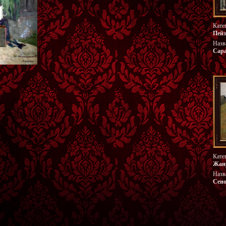
Кате
Пей
Назв
Сар
Кате
Жан
Назв
Сено