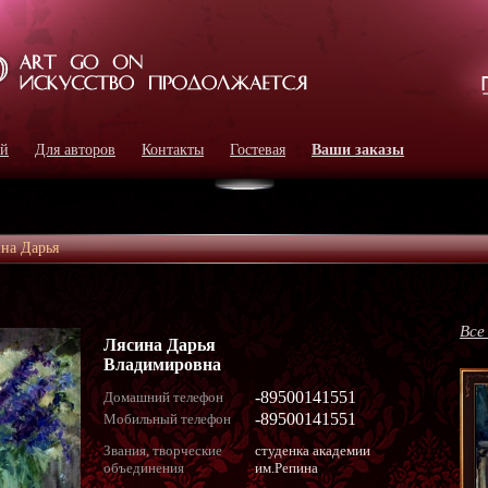
ей
Для авторов
Контакты
Гостевая
Ваши заказы
на Дарья
Все
Лясина Дарья
Владимировна
-89500141551
Домашний телефон
-89500141551
Мобильный телефон
Звания, творческие
студенка академии
объединения
им.Репина