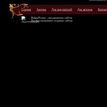
Галерея
Авторы
Для покупателей
Для авторов
Контак
BulgarPromo -
продвижение сайтов
Профессиональное
создание сайтов