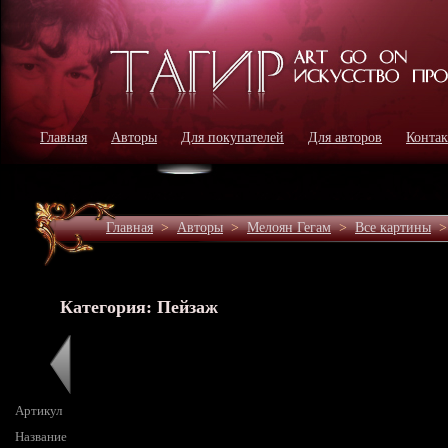
Главная
Авторы
Для покупателей
Для авторов
Конта
Главная
>
Авторы
>
Мелоян Гегам
>
Все картины
Категория: Пейзаж
Артикул
Название