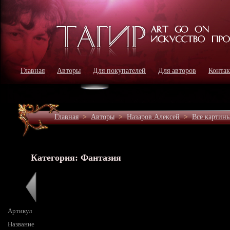
Главная
Авторы
Для покупателей
Для авторов
Конта
Главная
>
Авторы
>
Назаров Алексей
>
Все картин
Категория: Фантазия
Артикул
Название