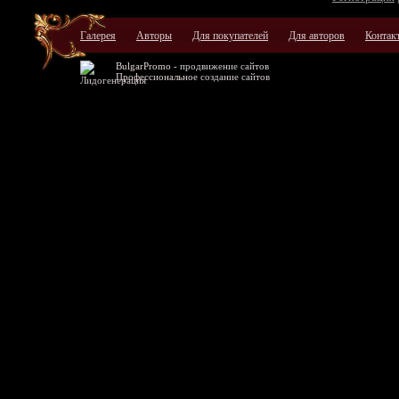
Галерея
Авторы
Для покупателей
Для авторов
Контак
BulgarPromo -
продвижение сайтов
Профессиональное
создание сайтов