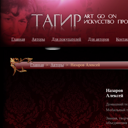
Главная
Авторы
Для покупателей
Для авторов
Конта
Главная
>
Авторы
>
Назаров Алексей
Назаров
Алексей
Домашний те
Мобильный т
Звания, твор
объединения