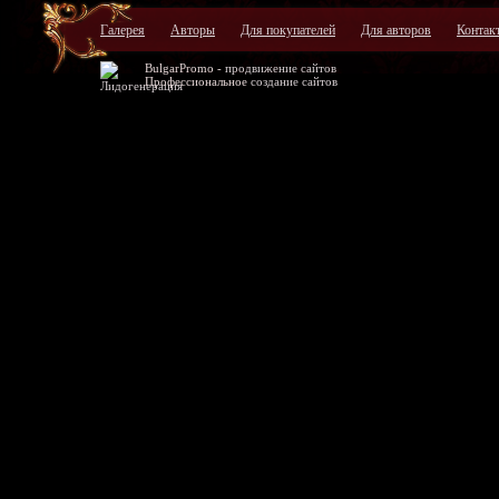
Галерея
Авторы
Для покупателей
Для авторов
Контак
BulgarPromo -
продвижение сайтов
Профессиональное
создание сайтов