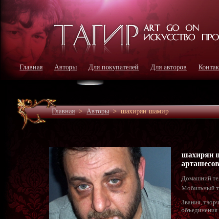
Главная
Авторы
Для покупателей
Для авторов
Конта
Главная
>
Авторы
>
шахирян шамир
шахирян 
арташесо
Домашний те
Мобильный т
Звания, твор
объединения