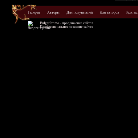
Галерея
Авторы
Для покупателей
Для авторов
Контак
BulgarPromo -
продвижение сайтов
Профессиональное
создание сайтов