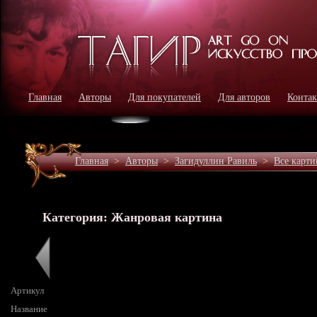
Главная
Авторы
Для покупателей
Для авторов
Конта
Главная
>
Авторы
>
Загидуллин Равиль
>
Все карт
Категория: Жанровая картина
Артикул
Название