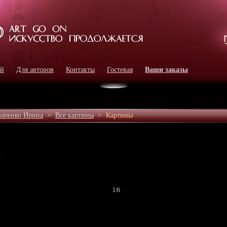
ей
Для авторов
Контакты
Гостевая
Ваши заказы
аренко Ирина
>
Все картины
>
Картины
а
1
/6