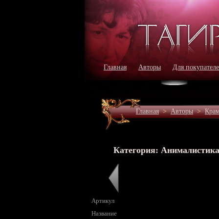
Главная
Авторы
Для покупател
Главная
>
Авторы
>
Крам
Категория: Анималистик
Артикул
Название