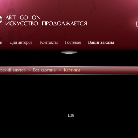
ей
Для авторов
Контакты
Гостевая
Ваши заказы
рский виктор
>
Все картины
>
Картины
1
/26