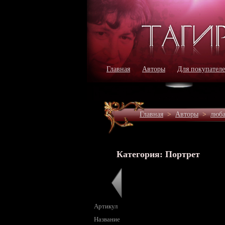
Главная
Авторы
Для покупател
Главная
>
Авторы
>
люба
Категория: Портрет
Артикул
Название