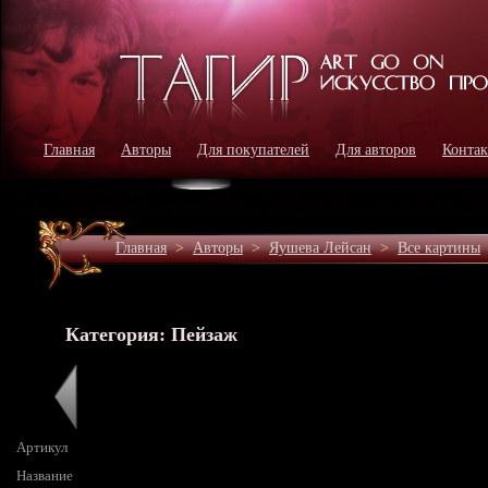
Главная
Авторы
Для покупателей
Для авторов
Конта
Главная
>
Авторы
>
Яушева Лейсан
>
Все картины
Категория: Пейзаж
Артикул
Название