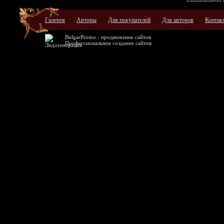
Галерея
Авторы
Для покупателей
Для авторов
Контак
BulgarPromo -
продвижение сайтов
Профессиональное
создание сайтов