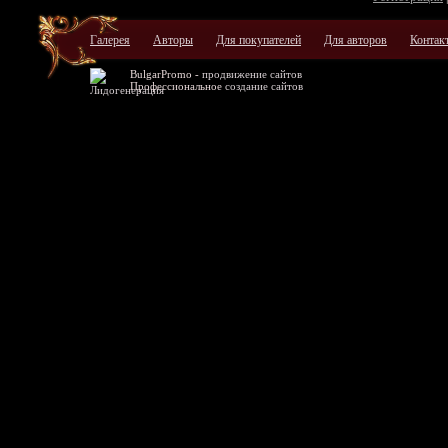
Галерея
Авторы
Для покупателей
Для авторов
Контак
BulgarPromo -
продвижение сайтов
Профессиональное
создание сайтов