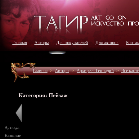
Главная
Авторы
Для покупателей
Для авторов
Конта
Главная
>
Авторы
>
Архиреев Геннадий
>
Все карт
Категория: Пейзаж
Артикул
Название