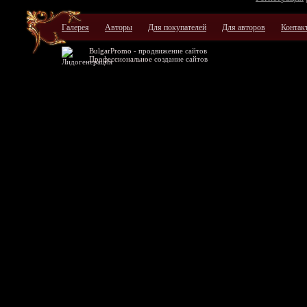
Галерея
Авторы
Для покупателей
Для авторов
Контак
BulgarPromo -
продвижение сайтов
Профессиональное
создание сайтов