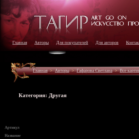
Главная
Авторы
Для покупателей
Для авторов
Конта
Главная
>
Авторы
>
Гафарова Светлана
>
Все карт
Категория: Другая
Артикул
Название