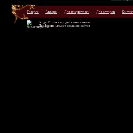
Галерея
Авторы
Для покупателей
Для авторов
Контак
BulgarPromo -
продвижение сайтов
Профессиональное
создание сайтов