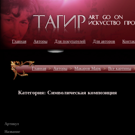
Главная
Авторы
Для покупателей
Для авторов
Конта
Главная
>
Авторы
>
Макаров Марк
>
Все картины
Категория: Символическая композиция
Артикул
Название