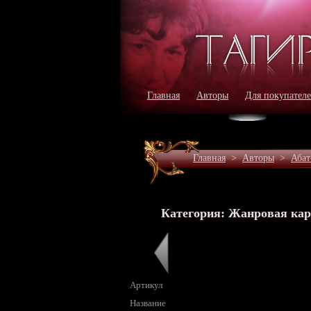
Главная
Авторы
Для покупател
Главная
>
Авторы
>
Абат
Категория: Жанровая ка
Артикул
Название