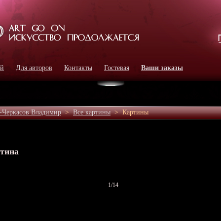
ей
Для авторов
Контакты
Гостевая
Ваши заказы
-Черкасов Владимир
>
Все картины
>
Картины
ртина
1
/14