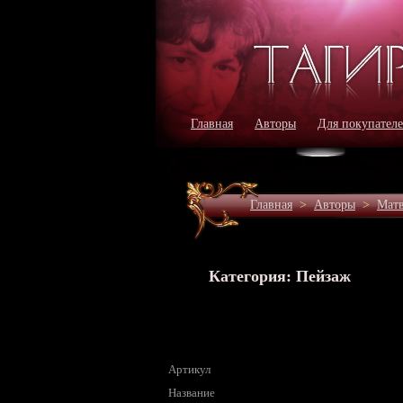
Главная
Авторы
Для покупател
Главная
>
Авторы
>
Матв
Категория: Пейзаж
Артикул
Название