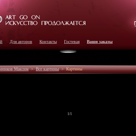
ей
Для авторов
Контакты
Гостевая
Ваши заказы
еенков Максим
>
Все картины
>
Картины
1
/1