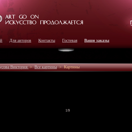
ей
Для авторов
Контакты
Гостевая
Ваши заказы
усова Виктория
>
Все картины
>
Картины
1
/9