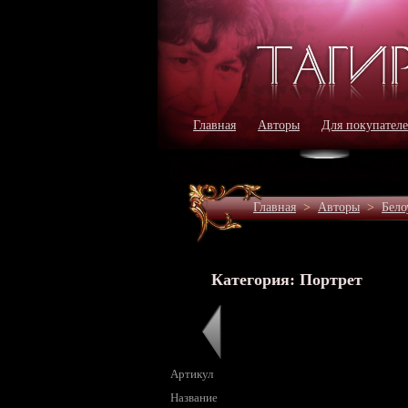
Главная
Авторы
Для покупател
Главная
>
Авторы
>
Бело
Категория: Портрет
Артикул
Название