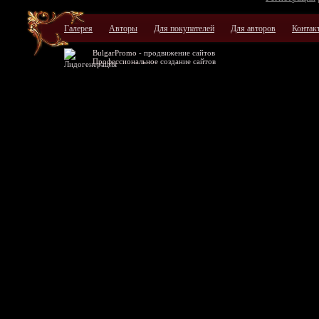
Галерея
Авторы
Для покупателей
Для авторов
Контак
BulgarPromo -
продвижение сайтов
Профессиональное
создание сайтов