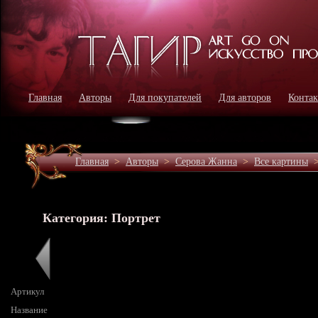
Главная
Авторы
Для покупателей
Для авторов
Конта
Главная
>
Авторы
>
Серова Жанна
>
Все картины
Категория: Портрет
Артикул
Название