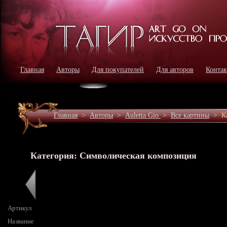
Главная
Авторы
Для покупателей
Для авторов
Конта
Главная
>
Авторы
>
Auletta Gio
>
Все картины
>
К
Категория: Символическая композиция
Артикул
Название