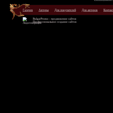
Галерея
Авторы
Для покупателей
Для авторов
Контак
BulgarPromo -
продвижение сайтов
Профессиональное
создание сайтов