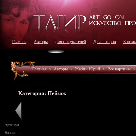
Главная
Авторы
Для покупателей
Для авторов
Конта
Главная
>
Авторы
>
Жабин Юрий
>
Все картины
Категория: Пейзаж
Артикул
Название