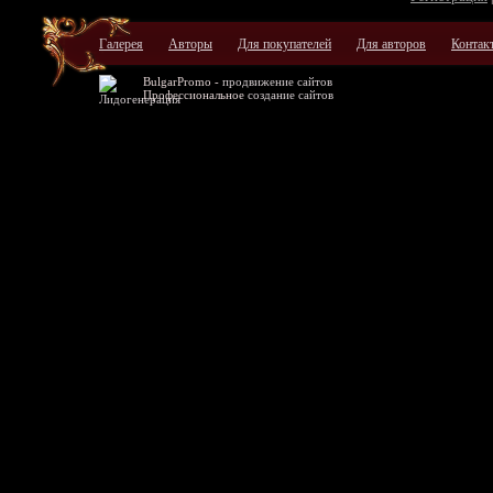
Галерея
Авторы
Для покупателей
Для авторов
Контак
BulgarPromo -
продвижение сайтов
Профессиональное
создание сайтов