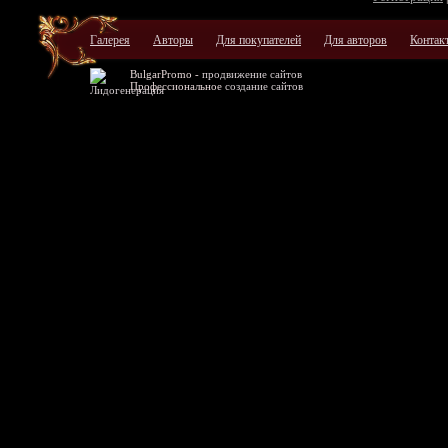
Галерея
Авторы
Для покупателей
Для авторов
Контак
BulgarPromo -
продвижение сайтов
Профессиональное
создание сайтов