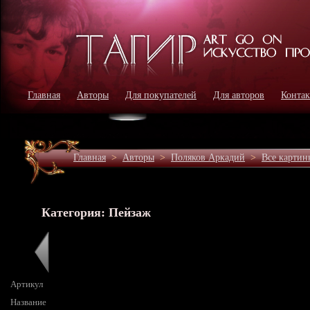
Главная
Авторы
Для покупателей
Для авторов
Конта
Главная
>
Авторы
>
Поляков Аркадий
>
Все картин
Категория: Пейзаж
Артикул
Название