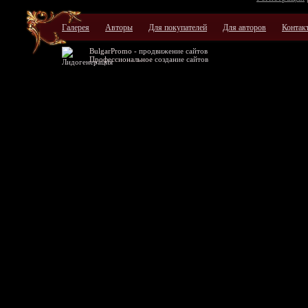
Галерея
Авторы
Для покупателей
Для авторов
Контак
BulgarPromo -
продвижение сайтов
Профессиональное
создание сайтов