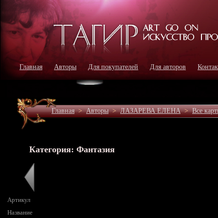
Главная
Авторы
Для покупателей
Для авторов
Конта
Главная
>
Авторы
>
ЛАЗАРЕВА ЕЛЕНА
>
Все кар
Категория: Фантазия
Артикул
Название