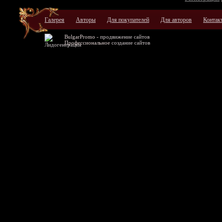
Галерея
Авторы
Для покупателей
Для авторов
Контак
BulgarPromo -
продвижение сайтов
Профессиональное
создание сайтов