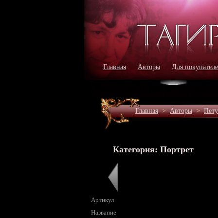
Главная
Авторы
Для покупател
Главная
>
Авторы
>
Пету
Категория: Портрет
Артикул
Название