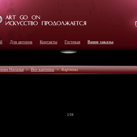
ей
Для авторов
Контакты
Гостевая
Ваши заказы
хова Наталья
>
Все картины
>
Картины
1
/16