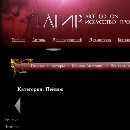
Главная
Авторы
Для покупателей
Для авторов
Конта
Главная
>
Авторы
>
Климко Анатолий
>
Все карти
Категория: Пейзаж
Артикул
Название