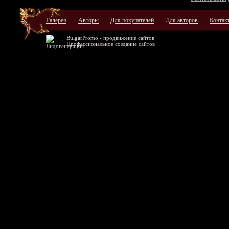
Галерея
Авторы
Для покупателей
Для авторов
Контак
BulgarPromo -
продвижение сайтов
Профессиональное
создание сайтов