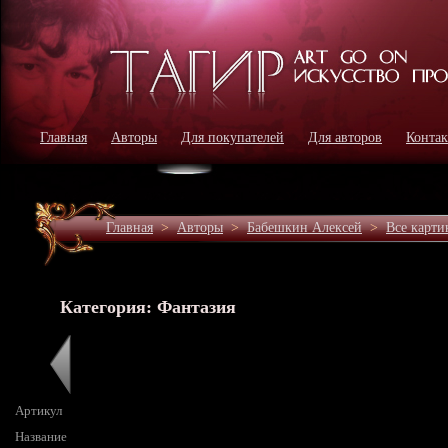
Главная
Авторы
Для покупателей
Для авторов
Конта
Главная
>
Авторы
>
Бабешкин Алексей
>
Все карт
Категория: Фантазия
Артикул
Название