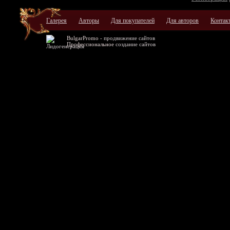
Галерея
Авторы
Для покупателей
Для авторов
Контак
BulgarPromo -
продвижение сайтов
Профессиональное
создание сайтов