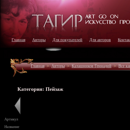
Главная
Авторы
Для покупателей
Для авторов
Конта
Главная
>
Авторы
>
Калашников Геннадий
>
Все к
Категория: Пейзаж
Артикул
Название