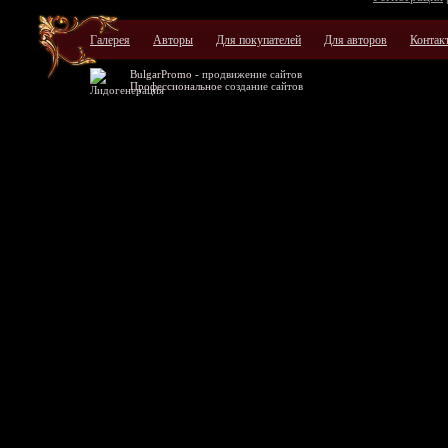
Галерея
Авторы
Для покупателей
Для авторов
Контак
BulgarPromo -
продвижение сайтов
Профессиональное
создание сайтов