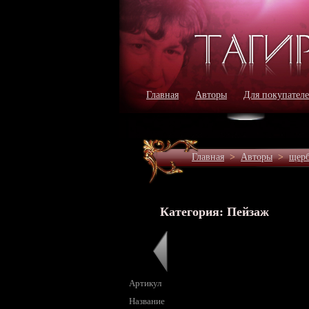
Главная
Авторы
Для покупател
Главная
>
Авторы
>
щерб
Категория: Пейзаж
Артикул
Название