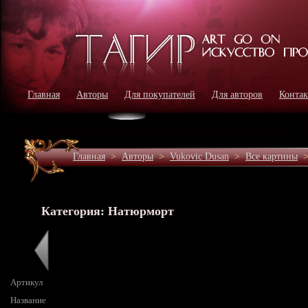
Главная
Авторы
Для покупателей
Для авторов
Конта
Главная
>
Авторы
>
Vukovic Dusan
>
Все картины
Категория: Натюрморт
Артикул
Название