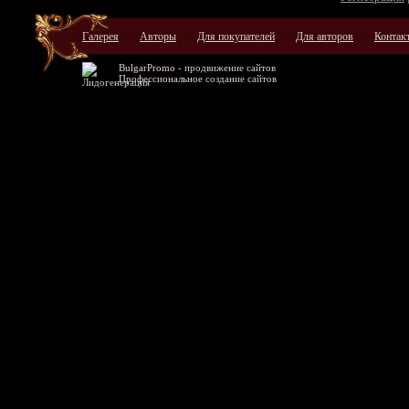
Галерея
Авторы
Для покупателей
Для авторов
Контак
BulgarPromo -
продвижение сайтов
Профессиональное
создание сайтов