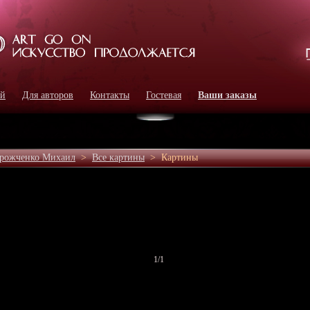
ей
Для авторов
Контакты
Гостевая
Ваши заказы
орожченко Михаил
>
Все картины
>
Картины
1
/1