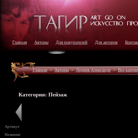
Главная
Авторы
Для покупателей
Для авторов
Конта
Главная
>
Авторы
>
Леднев Александр
>
Все карти
Категория: Пейзаж
Артикул
Название