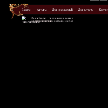
Галерея
Авторы
Для покупателей
Для авторов
Контак
BulgarPromo -
продвижение сайтов
Профессиональное
создание сайтов