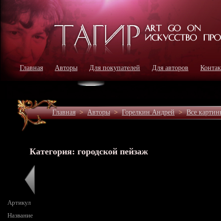
Главная
Авторы
Для покупателей
Для авторов
Конта
Главная
>
Авторы
>
Горелкин Андрей
>
Все картин
Категория: городской пейзаж
Артикул
Название