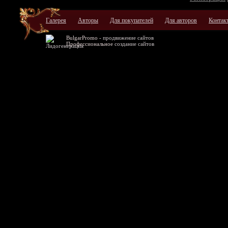
Галерея
Авторы
Для покупателей
Для авторов
Контак
BulgarPromo -
продвижение сайтов
Профессиональное
создание сайтов