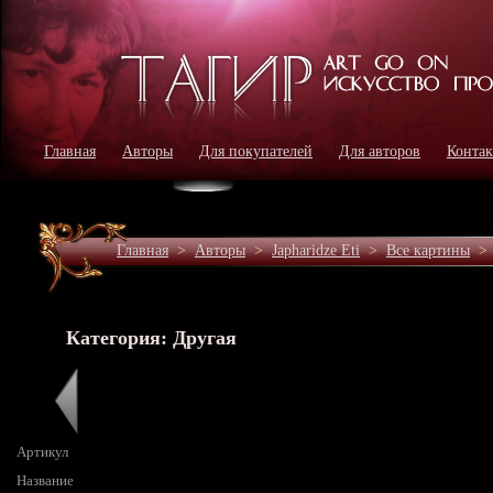
Главная
Авторы
Для покупателей
Для авторов
Конта
Главная
>
Авторы
>
Japharidze Eti
>
Все картины
Категория: Другая
Артикул
Название