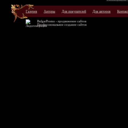
Галерея
Авторы
Для покупателей
Для авторов
Контак
BulgarPromo -
продвижение сайтов
Профессиональное
создание сайтов