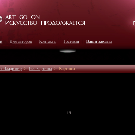
ей
Для авторов
Контакты
Гостевая
Ваши заказы
т Владимир
>
Все картины
>
Картины
1
/1