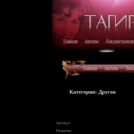
Главная
Авторы
Для покупател
Главная
>
Авторы
>
Эрнс
Категория: Другая
Артикул
Название