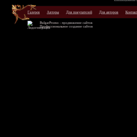
Галерея
Авторы
Для покупателей
Для авторов
Контак
BulgarPromo -
продвижение сайтов
Профессиональное
создание сайтов