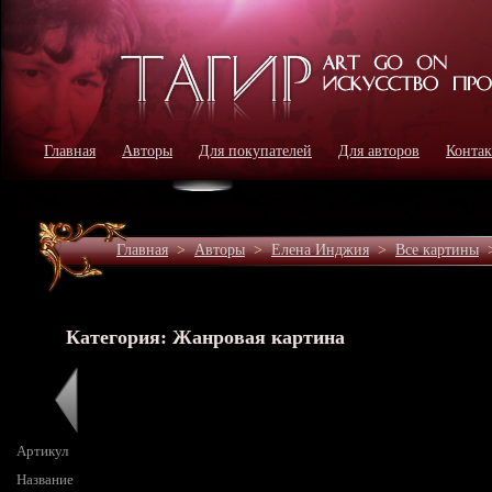
Главная
Авторы
Для покупателей
Для авторов
Конта
Главная
>
Авторы
>
Елена Инджия
>
Все картины
Категория: Жанровая картина
Артикул
Название