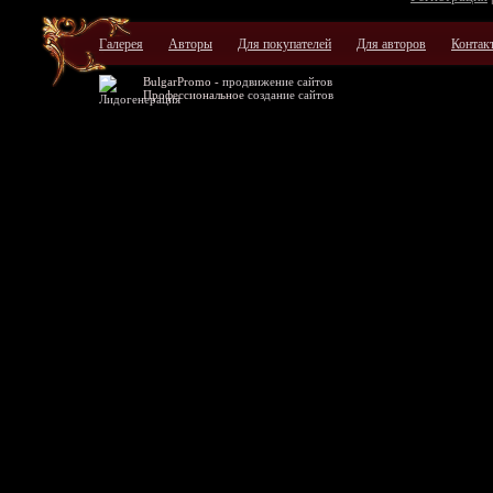
Галерея
Авторы
Для покупателей
Для авторов
Контак
BulgarPromo -
продвижение сайтов
Профессиональное
создание сайтов