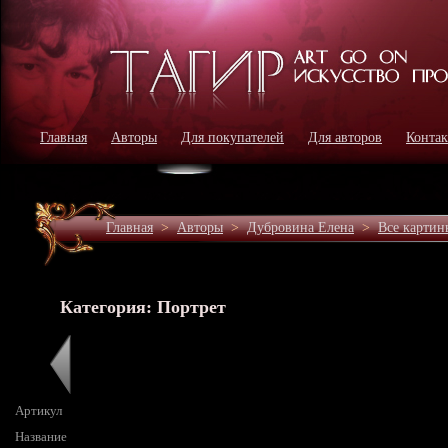
Главная
Авторы
Для покупателей
Для авторов
Конта
Главная
>
Авторы
>
Дубровина Елена
>
Все картин
Категория: Портрет
Артикул
Название