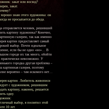
дожник: закат или восход?
верен, закат.
Почему?
Я хорошо знаю этого художника: он
когда не просыпается до обеда.
да отправляется человек, решивший
пить картину художника? Конечно,
картинную галерею, так как именно
лерея картин предоставляет самый
рокий выбор. Почти идеальное
шение, если бы не одно «но»… В
льшом городе их так много, обойти
е практически невозможно. У
ленького городка другая проблема –
на картинная галерея, поэтому
олне вероятно – там искомого нет…
лерея картин. Любитель живописи
седует с художником, решившим
одать картину, наконец, решается
пить одну.
дожник:
Отличный выбор, я посвятил этой
оте 10 лет.