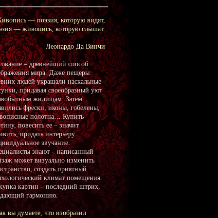
ивопись — поэзия, которую видят,
эзия — живопись, которую слышат.
Леонардо Да Винчи
сование – древнейший способ
ображения мира. Даже пещеры
евних людей украшали наскальные
сунки, придавая своеобразный уют
рвобытным жилищам. Затем
явились фрески, иконы, гобелены,
вописные полотна… Купить
тину, повесить ее – значит
ивить, придать интерьеру
дивидуальное звучание.
ециалисты знают – написанный
йзаж может визуально изменить
остранство, создать приятный
ихологический климат помещения.
купка картин – последний штрих,
здающий гармонию.
ак вы думаете, что изобразил