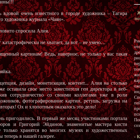
тины!!!
ь вдовой очень известного в городе художника – Тагира
Ж
по
го художника журнала «Чаян».
еловито спросила Алия.
Ри
г катастрофически не хватает, да вот – не умею…
от
др
ященный картинам! Ведь, наверное, не только у вас такая
ри
пе
по
зяйка.
жи
кар
ция, дизайн, монетизация, контент... Алия на столько
ож
же оставила свое место заместителя ген директора в веб-
ин
жив сотрудничество со своими коллегами уже в роли
Сп
дожников, фотографирование картин, ретушь, загрузка на
пе
авторах! Ох и хлопотным оказалось это дело!
пр
пс
ень пригодились. В первый же месяц участниками портала
По
уюров и Григорий Эйдинов, знаменитые мастера кисти
со
 только хранятся во многих музеях и художественных
ы теперь в нашей галерее.
- К