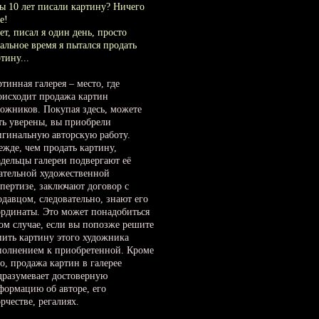
Вы 10 лет писали картину? Ничего
е!
ет, писал я один день, просто
тальное время я пытался продать
тину...
тинная галерея – место, где
оисходит продажа картин
дожников. Покупая здесь, можете
ть уверены, вы приобрели
игинальную авторскую работу.
ежде, чем продать картину,
адельцы галереи подвергают её
ательной художественной
спертизе, заключают договор с
одавцом, следовательно, знают его
ординаты. Это может понадобиться
том случае, если вы попозже решите
пить картину этого художника
полнением к приобретенной. Кроме
о, продажа картин в галерее
дразумевает достоверную
формацию об авторе, его
рчестве, регалиях.