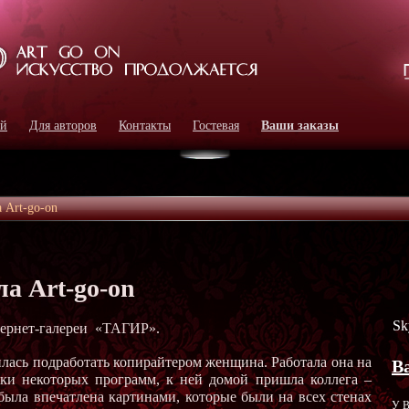
ей
Для авторов
Контакты
Гостевая
Ваши заказы
 Art-go-on
а Art-go-on
Sk
тернет-галереи «ТАГИР».
илась подработать копирайтером женщина. Работала она на
В
зки некоторых программ, к ней домой пришла коллега –
ыла впечатлена картинами, которые были на всех стенах
У В