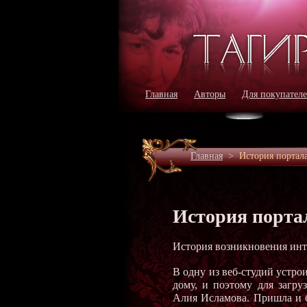
Главная
Авторы
Для покупател
Главная
>
История портала
История портал
История возникновения ин
В одну из веб-студий устро
дому, и поэтому для загру
Алия Исламова. Пришла и б