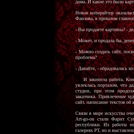
дома. И какие это были кар
Новая копирайтер оказалас
Фаизова, в прошлом главно
- Вы продаете картины? - д
- Может, и продала бы, дене
- Можно создать сайт, посв
проблема?
- Давайте, - обрадовалась хо
И закипела работа. Концеп
увлеклась порталом, что да
студии, при этом продол
заказчика. Привлечение ху
сайт, написание текстов об 
Связи в мире искусства оч
Art-go-on стали Фарит С
республики. Их работы не
галереях РТ, но и выставлен