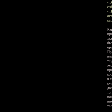
- 
себ
- Н
ос
кар
Кар
пр
ху
бы
ор
Пр
вл
тщ
эк
пр
ко
в 
ку
до
тог
по
ин
тво