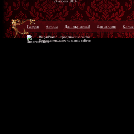
24 апреля 2014
Галерея
Авторы
Для покупателей
Для авторов
Контак
BulgarPromo -
продвижение сайтов
Профессиональное
создание сайтов