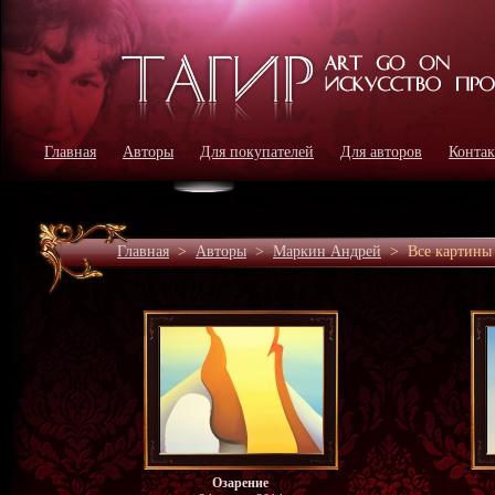
Главная
Авторы
Для покупателей
Для авторов
Конта
Главная
>
Авторы
>
Маркин Андрей
>
Все картины
Озарение