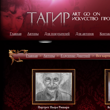
Главная
Авторы
Для покупателей
Для авторов
Конта
Главная
>
Авторы
>
Есауленко Дмитрий
>
Все карт
Портрет Пьера Ришара
К