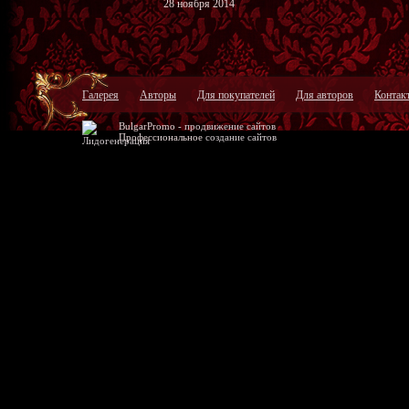
28 ноября 2014
Галерея
Авторы
Для покупателей
Для авторов
Контак
BulgarPromo -
продвижение сайтов
Профессиональное
создание сайтов