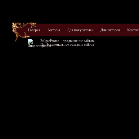
Галерея
Авторы
Для покупателей
Для авторов
Контак
BulgarPromo -
продвижение сайтов
Профессиональное
создание сайтов