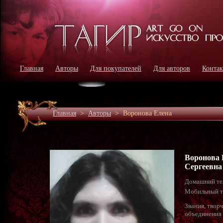
Главная
Авторы
Для покупателей
Для авторов
Конта
Главная
>
Авторы
>
Воронова Елена
Воронова 
Сергеевна
Домашний те
Мобильный т
Звания, твор
объединения