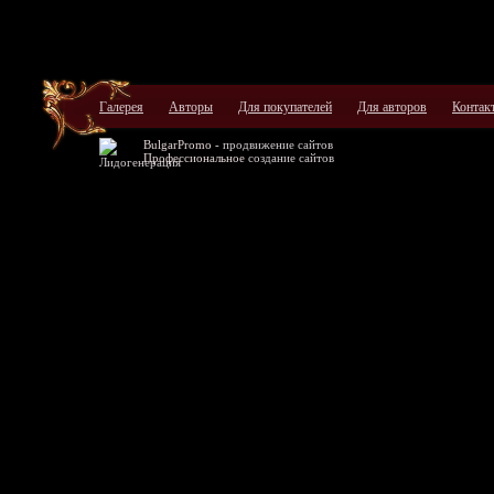
Галерея
Авторы
Для покупателей
Для авторов
Контак
BulgarPromo -
продвижение сайтов
Профессиональное
создание сайтов