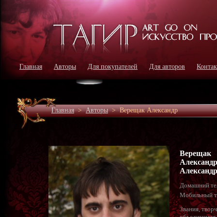
Главная
Авторы
Для покупателей
Для авторов
Конта
Главная
>
Авторы
>
Верещак Александр
Верещак
Александ
Александ
Домашний те
Мобильный т
Звания, твор
объединения