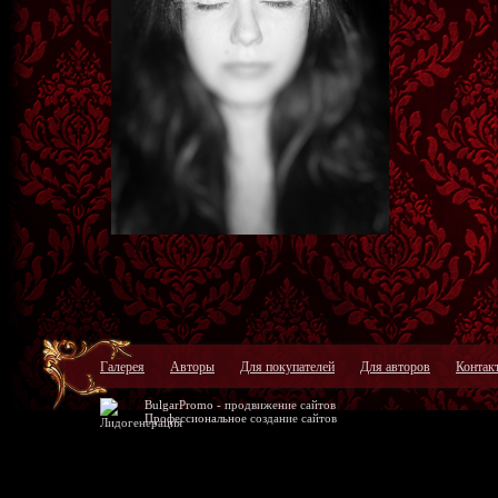
Галерея
Авторы
Для покупателей
Для авторов
Контак
BulgarPromo -
продвижение сайтов
Профессиональное
создание сайтов