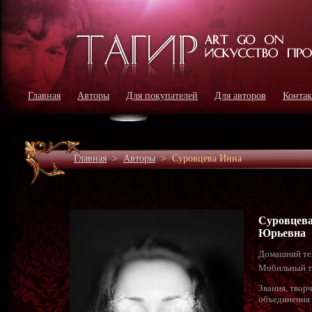
Главная
Авторы
Для покупателей
Для авторов
Конта
Главная
>
Авторы
>
Суровцева Инна
Суровцев
Юрьевна
Домашний те
Мобильный т
Звания, твор
объединения