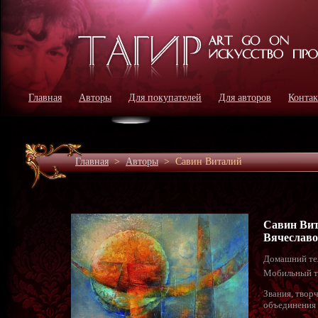
Главная
Авторы
Для покупателей
Для авторов
Конта
Главная
>
Авторы
>
Савин Виталий
Савин Ви
Вячеслав
Домашний те
Мобильный т
Звания, твор
объединения