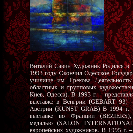
Виталий Савин Художник Родился в 1
1993 году Окончил Одесское Государ
училище им. Грекова Деятельность
областных и групповых художествен
Киев, Одесса). В 1993 г. – представ
выставке в Венгрии (GEBART 93) -
Австрии (KUNST GRAB) В 1994 г. –
выставке во Франции (BEZIERS),
медалью (SALON INTERNATIONAL)
европейских художников. В 1995 г. 