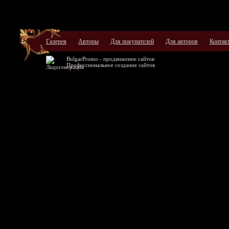
Галерея
Авторы
Для покупателей
Для авторов
Контак
BulgarPromo -
продвижение сайтов
Профессиональное
создание сайтов