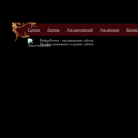
Галерея
Авторы
Для покупателей
Для авторов
Контак
BulgarPromo -
продвижение сайтов
Профессиональное
создание сайтов