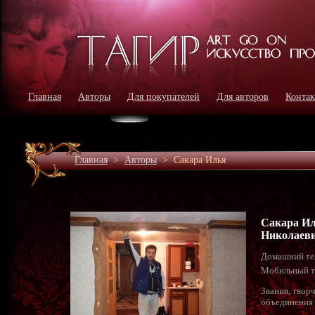
Главная
Авторы
Для покупателей
Для авторов
Конта
Главная
>
Авторы
>
Сакара Илья
Сакара И
Николаев
Домашний те
Мобильный т
Звания, твор
объединения