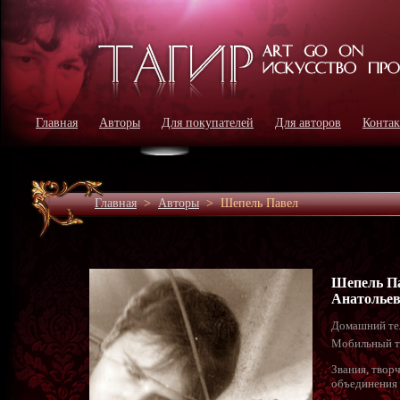
Главная
Авторы
Для покупателей
Для авторов
Конта
Главная
>
Авторы
>
Шепель Павел
Шепель П
Анатолье
Домашний те
Мобильный т
Звания, твор
объединения